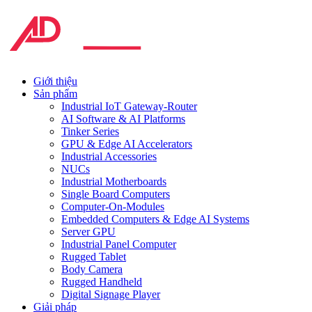
Giới thiệu
Sản phẩm
Industrial IoT Gateway-Router
AI Software & AI Platforms
Tinker Series
GPU & Edge AI Accelerators
Industrial Accessories
NUCs
Industrial Motherboards
Single Board Computers
Computer-On-Modules
Embedded Computers & Edge AI Systems
Server GPU
Industrial Panel Computer
Rugged Tablet
Body Camera
Rugged Handheld
Digital Signage Player
Giải pháp