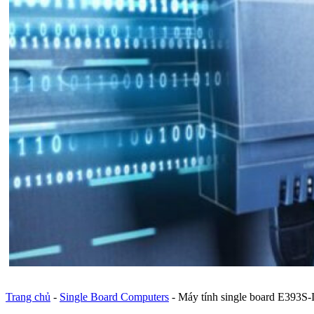
Trang chủ
-
Single Board Computers
-
Máy tính single board E393