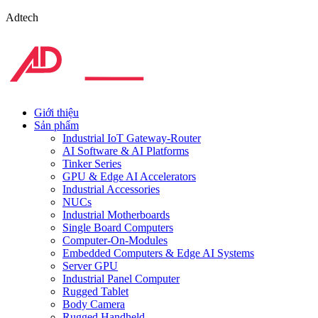
Adtech
Giới thiệu
Sản phẩm
Industrial IoT Gateway-Router
AI Software & AI Platforms
Tinker Series
GPU & Edge AI Accelerators
Industrial Accessories
NUCs
Industrial Motherboards
Single Board Computers
Computer-On-Modules
Embedded Computers & Edge AI Systems
Server GPU
Industrial Panel Computer
Rugged Tablet
Body Camera
Rugged Handheld