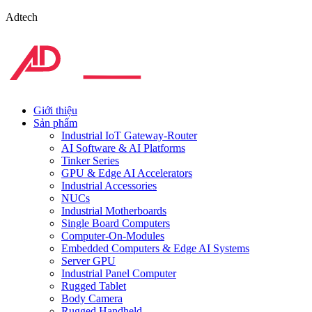
Adtech
Giới thiệu
Sản phẩm
Industrial IoT Gateway-Router
AI Software & AI Platforms
Tinker Series
GPU & Edge AI Accelerators
Industrial Accessories
NUCs
Industrial Motherboards
Single Board Computers
Computer-On-Modules
Embedded Computers & Edge AI Systems
Server GPU
Industrial Panel Computer
Rugged Tablet
Body Camera
Rugged Handheld