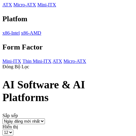
ATX
Micro-ATX
Mini-ITX
Platfom
x86-Intel
x86-AMD
Form Factor
Mini-ITX
Thin Mini-ITX
ATX
Micro-ATX
Đóng Bộ Lọc
AI Software & AI
Platforms
Sắp xếp
Hiển thị