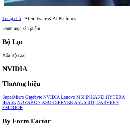
Trang chủ
-
AI Software & AI Platforms
Danh mục sản phẩm
Bộ Lọc
Xóa Bộ Lọc
NVIDIA
Thương hiệu
SuperMicro
Gigabyte
NVIDIA
Lenovo
MSI
INHAND
HYTERA
IBASE
NOVAKON
ASUS SERVER
ASUS IOT
DARVEEN
EMDOOR
By Form Factor