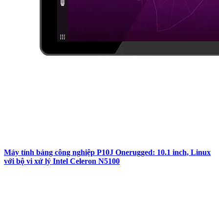
Máy tính bảng công nghiệp P10J Onerugged: 10.1 inch, Linux
với bộ vi xử lý Intel Celeron N5100