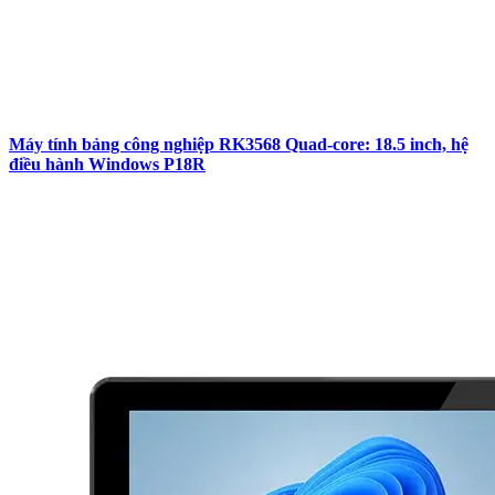
Máy tính bảng công nghiệp RK3568 Quad-core: 18.5 inch, hệ
điều hành Windows P18R