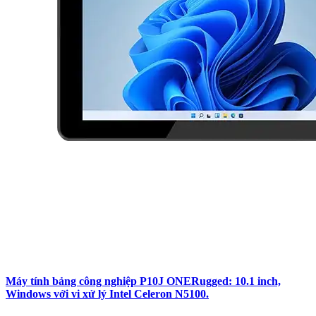
Máy tính bảng công nghiệp P10J ONERugged: 10.1 inch,
Windows với vi xử lý Intel Celeron N5100.