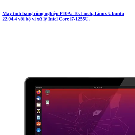
Máy tính bảng công nghiệp P10A: 10.1 inch, Linux Ubuntu
22.04.4 với bộ vi xử lý Intel Core i7-1255U.