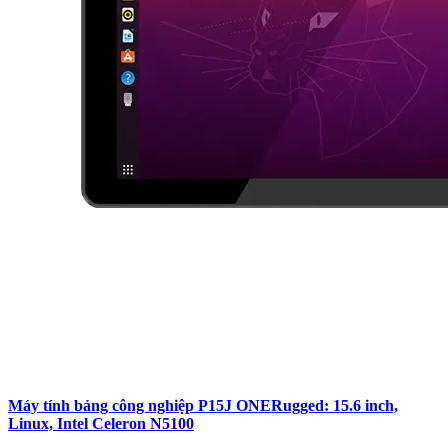
Máy tính bảng công nghiệp P15J ONERugged: 15.6 inch,
Linux, Intel Celeron N5100