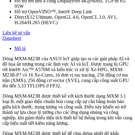
Hỗ trợ lên đến 4 cổng DisplayPort 4K@60Hz, TGP từ 65-
95W
Hỗ trợ OpenVINO™, Intel® Deep Link
DirectX12 Ultimate, OpenGL 4.6, OpenCL 3.0, AV1,
H.264/H.265 (HEVC)
Liên hệ tư vấn
Datasheet
Mô tả
Dòng MXM-M23B của ASUS IoT giúp tạo ra các giải pháp AI và
đồ họa ấn tượng trong các lĩnh vực AI và IoT. Được trang bị GPU
rời Intel® Arc™ A570M và kiến trúc vi xử lý Xe-HPG, MXM-
M23B-P7 có 16 Xe-Cores, 16 đơn vị ray tracing, 256 động cơ ma
trận (XMX), 256 động cơ vector (XVE), cung cấp công suất GPU
lên đến 5,33 TFLOPS ở FP32.
Dòng MXM-M23B được thiết kế với kích thước dạng MXM 3.1
loại B, một giao diện chuẩn hóa cung cấp sự cân bằng hoàn hảo
giữa kích thước, trọng lượng và công suất. Điều này khiến nó trở
thành sự lựa chọn lý tưởng cho các ứng dụng nhúng và công
nghiệp, khi giảm thiểu diện tích thiết kế hệ thống trong khi vẫn cung
cấp hiệu suất tiết kiệm năng lượng.
Dòng MXM-M23B được thiết kế để chịu đựng nhiệt độ khắc