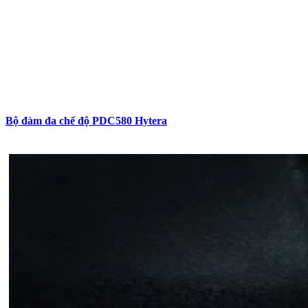
Bộ đàm đa chế độ PDC580 Hytera