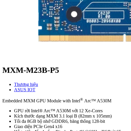
MXM-M23B-P5
Thương hiệu
ASUS IOT
®
Embedded MXM GPU Module with Intel
Arc™ A530M
GPU rời Intel® Arc™ A530M với 12 Xe-Cores
Kích thước dạng MXM 3.1 loại B (82mm x 105mm)
Tối đa 8GB bộ nhớ GDDR6, băng thông 128-bit
Giao diện PCIe Gen4 x16