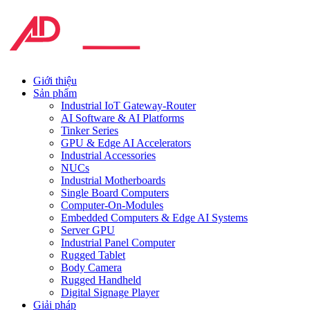
Giới thiệu
Sản phẩm
Industrial IoT Gateway-Router
AI Software & AI Platforms
Tinker Series
GPU & Edge AI Accelerators
Industrial Accessories
NUCs
Industrial Motherboards
Single Board Computers
Computer-On-Modules
Embedded Computers & Edge AI Systems
Server GPU
Industrial Panel Computer
Rugged Tablet
Body Camera
Rugged Handheld
Digital Signage Player
Giải pháp