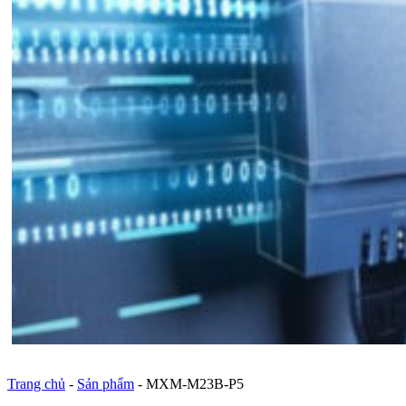
Trang chủ
-
Sản phẩm
-
MXM-M23B-P5