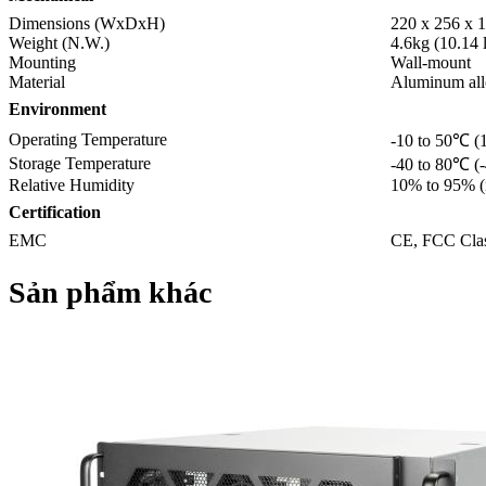
Dimensions (WxDxH)
220 x 256 x 1
Weight (N.W.)
4.6kg (10.14 
Mounting
Wall-mount
Material
Aluminum al
Environment
Operating Temperature
-10 to 50℃ (1
Storage Temperature
-40 to 80℃ (-
Relative Humidity
10% to 95% (
Certification
EMC
CE, FCC Cla
Sản phẩm khác