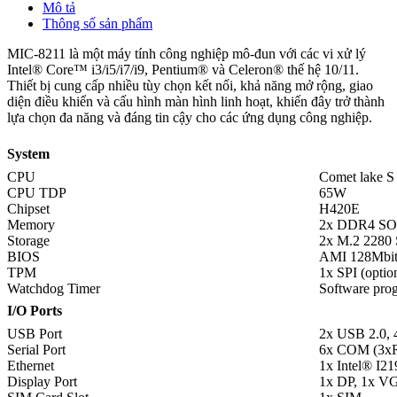
Mô tả
Thông số sản phẩm
MIC-8211 là một máy tính công nghiệp mô-đun với các vi xử lý
Intel® Core™ i3/i5/i7/i9, Pentium® và Celeron® thế hệ 10/11.
Thiết bị cung cấp nhiều tùy chọn kết nối, khả năng mở rộng, giao
diện điều khiển và cấu hình màn hình linh hoạt, khiến đây trở thành
lựa chọn đa năng và đáng tin cậy cho các ứng dụng công nghiệp.
System
CPU
Comet lake S i
C
PU TDP
65W
Chipset
H420E
Memory
2x DDR4 SO
Storage
2x M.2 2280
BIOS
AMI 128Mbit 
TPM
1x SPI (optio
Watchdog Timer
Software prog
I/O Ports
USB Port
2x USB 2.0,
Serial Port
6x COM (3xR
Ethernet
1x Intel® I21
Display Port
1x DP, 1x V