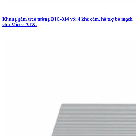
Khung gầm treo tường DIC-314 với 4 khe cắm, hỗ trợ bo mạch
chủ Micro-ATX.