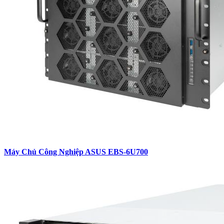
Máy Chủ Công Nghiệp ASUS EBS-6U700