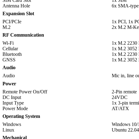
SIM Card Slot
1x SIM
Antenna Hole
6x SMA-type
Expansion Slot
PCI/PCIe
1x PCI, 1x P
M.2
2x M.2 M-Ke
RF Communication
Wi-Fi
1x M.2 2230 
Cellular
1x M.2 3052
Bluetooth
1x M.2 2230 
GNSS
1x M.2 3052
Audio
Audio
Mic in, line o
Power
Remote Power On/Off
2-Pin remote
DC Input
24VDC
Input Type
1x 3-pin term
Power Mode
AT/ATX
Operating System
Windows
Windows 10/
Linux
Ubuntu 22.04
Mechanical