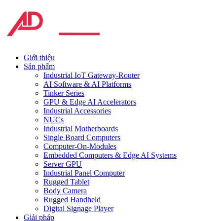
Giới thiệu
Sản phẩm
Industrial IoT Gateway-Router
AI Software & AI Platforms
Tinker Series
GPU & Edge AI Accelerators
Industrial Accessories
NUCs
Industrial Motherboards
Single Board Computers
Computer-On-Modules
Embedded Computers & Edge AI Systems
Server GPU
Industrial Panel Computer
Rugged Tablet
Body Camera
Rugged Handheld
Digital Signage Player
Giải pháp