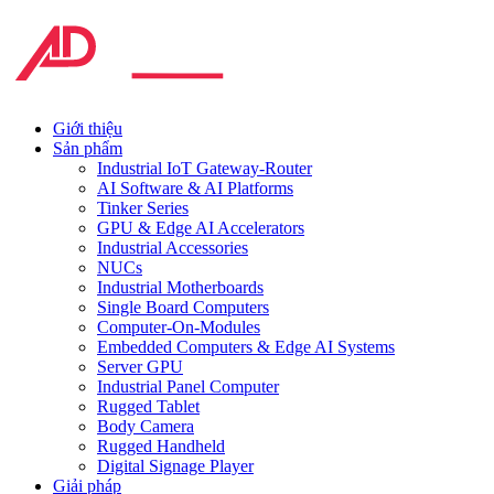
Giới thiệu
Sản phẩm
Industrial IoT Gateway-Router
AI Software & AI Platforms
Tinker Series
GPU & Edge AI Accelerators
Industrial Accessories
NUCs
Industrial Motherboards
Single Board Computers
Computer-On-Modules
Embedded Computers & Edge AI Systems
Server GPU
Industrial Panel Computer
Rugged Tablet
Body Camera
Rugged Handheld
Digital Signage Player
Giải pháp