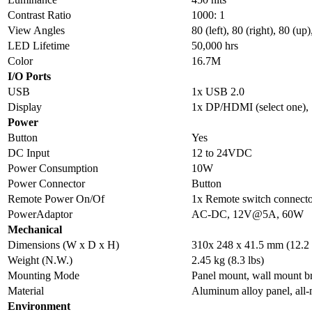
Contrast Ratio
1000: 1
View Angles
80 (left), 80 (right), 80 (u
LED Lifetime
50,000 hrs
Color
16.7M
I/O Ports
USB
1x USB 2.0
Display
1x DP/HDMI (select one)
Power
Button
Yes
DC Input
12 to 24VDC
Power Consumption
10W
Power Connector
Button
Remote Power On/Of
1x Remote switch connect
PowerAdaptor
AC-DC, 12V@5A, 60W
Mechanical
Dimensions (W x D x H)
310x 248 x 41.5 mm (12.2 x
Weight (N.W.)
2.45 kg (8.3 lbs)
Mounting Mode
Panel mount, wall mount 
Material
Aluminum alloy panel, all-
Environment