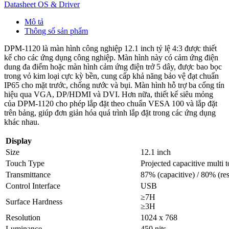
Datasheet
OS & Driver
Mô tả
Thông số sản phẩm
DPM-1120 là màn hình công nghiệp 12.1 inch tỷ lệ 4:3 được thiết
kế cho các ứng dụng công nghiệp. Màn hình này có cảm ứng điện
dung đa điểm hoặc màn hình cảm ứng điện trở 5 dây, được bao bọc
trong vỏ kim loại cực kỳ bền, cung cấp khả năng bảo vệ đạt chuẩn
IP65 cho mặt trước, chống nước và bụi. Màn hình hỗ trợ ba cổng tín
hiệu qua VGA, DP/HDMI và DVI. Hơn nữa, thiết kế siêu mỏng
của DPM-1120 cho phép lắp đặt theo chuẩn VESA 100 và lắp đặt
trên bảng, giúp đơn giản hóa quá trình lắp đặt trong các ứng dụng
khác nhau.
Display
Size
12.1 inch
Touch Type
Projected capacitive multi t
Transmittance
87% (capacitive) / 80% (res
Control Interface
USB
≥7H
Surface Hardness
≥3H
Resolution
1024 x 768
Luminance
450 nits