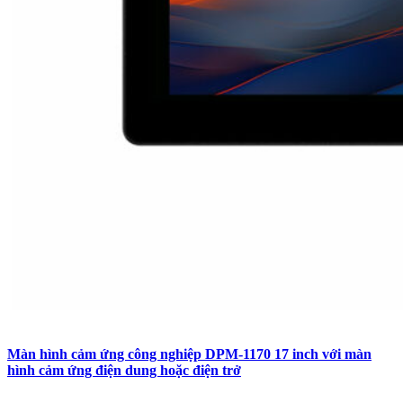
Màn hình cảm ứng công nghiệp DPM-1170 17 inch với màn
hình cảm ứng điện dung hoặc điện trở