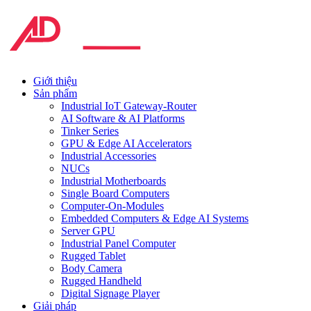
Giới thiệu
Sản phẩm
Industrial IoT Gateway-Router
AI Software & AI Platforms
Tinker Series
GPU & Edge AI Accelerators
Industrial Accessories
NUCs
Industrial Motherboards
Single Board Computers
Computer-On-Modules
Embedded Computers & Edge AI Systems
Server GPU
Industrial Panel Computer
Rugged Tablet
Body Camera
Rugged Handheld
Digital Signage Player
Giải pháp