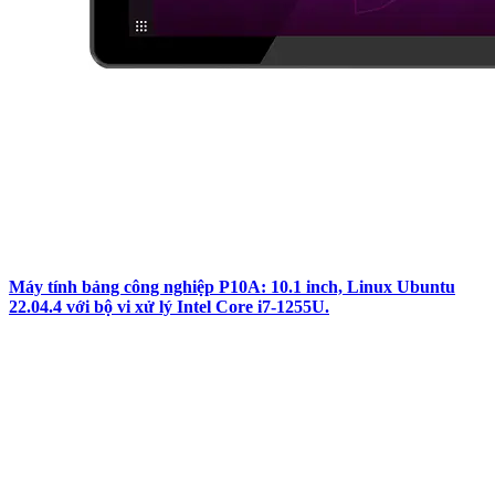
Máy tính bảng công nghiệp P10A: 10.1 inch, Linux Ubuntu
22.04.4 với bộ vi xử lý Intel Core i7-1255U.