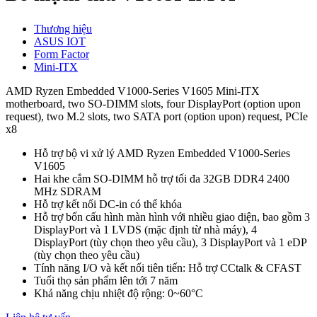
Thương hiệu
ASUS IOT
Form Factor
Mini-ITX
AMD Ryzen Embedded V1000-Series V1605 Mini-ITX
motherboard, two SO-DIMM slots, four DisplayPort (option upon
request), two M.2 slots, two SATA port (option upon) request, PCIe
x8
Hỗ trợ bộ vi xử lý AMD Ryzen Embedded V1000-Series
V1605
Hai khe cắm SO-DIMM hỗ trợ tối đa 32GB DDR4 2400
MHz SDRAM
Hỗ trợ kết nối DC-in có thể khóa
Hỗ trợ bốn cấu hình màn hình với nhiều giao diện, bao gồm 3
DisplayPort và 1 LVDS (mặc định từ nhà máy), 4
DisplayPort (tùy chọn theo yêu cầu), 3 DisplayPort và 1 eDP
(tùy chọn theo yêu cầu)
Tính năng I/O và kết nối tiên tiến: Hỗ trợ CCtalk & CFAST
Tuổi thọ sản phẩm lên tới 7 năm
Khả năng chịu nhiệt độ rộng: 0~60°C