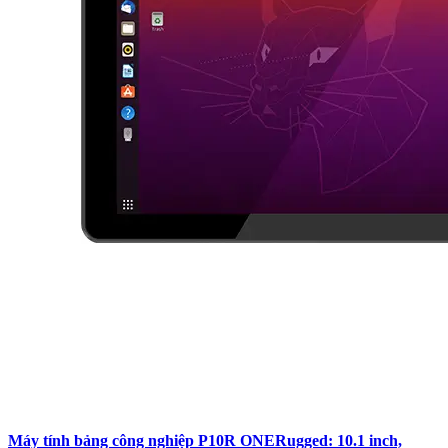
Máy tính bảng công nghiệp P10R ONERugged: 10.1 inch,