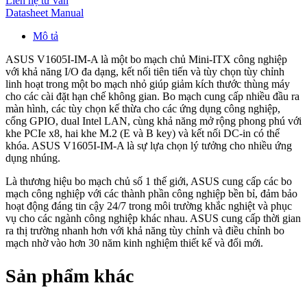
Liên hệ tư vấn
Datasheet
Manual
Mô tả
ASUS V1605I-IM-A là một bo mạch chủ Mini-ITX công nghiệp
với khả năng I/O đa dạng, kết nối tiên tiến và tùy chọn tùy chỉnh
linh hoạt trong một bo mạch nhỏ giúp giảm kích thước thùng máy
cho các cài đặt hạn chế không gian. Bo mạch cung cấp nhiều đầu ra
màn hình, các tùy chọn kế thừa cho các ứng dụng công nghiệp,
cổng GPIO, dual Intel LAN, cùng khả năng mở rộng phong phú với
khe PCIe x8, hai khe M.2 (E và B key) và kết nối DC-in có thể
khóa. ASUS V1605I-IM-A là sự lựa chọn lý tưởng cho nhiều ứng
dụng nhúng.
Là thương hiệu bo mạch chủ số 1 thế giới, ASUS cung cấp các bo
mạch công nghiệp với các thành phần công nghiệp bền bỉ, đảm bảo
hoạt động đáng tin cậy 24/7 trong môi trường khắc nghiệt và phục
vụ cho các ngành công nghiệp khác nhau. ASUS cung cấp thời gian
ra thị trường nhanh hơn với khả năng tùy chỉnh và điều chỉnh bo
mạch nhờ vào hơn 30 năm kinh nghiệm thiết kế và đổi mới.
Sản phẩm khác