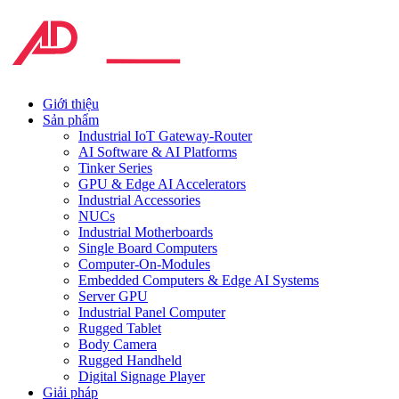
Giới thiệu
Sản phẩm
Industrial IoT Gateway-Router
AI Software & AI Platforms
Tinker Series
GPU & Edge AI Accelerators
Industrial Accessories
NUCs
Industrial Motherboards
Single Board Computers
Computer-On-Modules
Embedded Computers & Edge AI Systems
Server GPU
Industrial Panel Computer
Rugged Tablet
Body Camera
Rugged Handheld
Digital Signage Player
Giải pháp