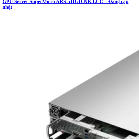
GPU Server SuperMicro ARS-511GD-NB-LCC – Đang cập
nhật