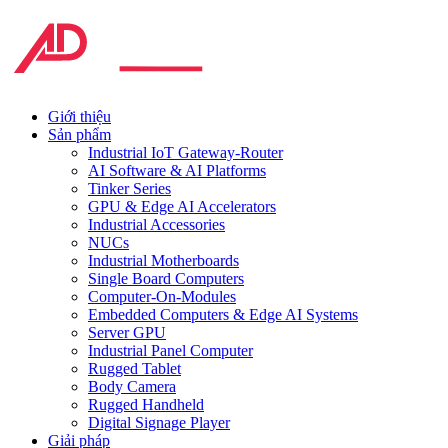
Giới thiệu
Sản phẩm
Industrial IoT Gateway-Router
AI Software & AI Platforms
Tinker Series
GPU & Edge AI Accelerators
Industrial Accessories
NUCs
Industrial Motherboards
Single Board Computers
Computer-On-Modules
Embedded Computers & Edge AI Systems
Server GPU
Industrial Panel Computer
Rugged Tablet
Body Camera
Rugged Handheld
Digital Signage Player
Giải pháp