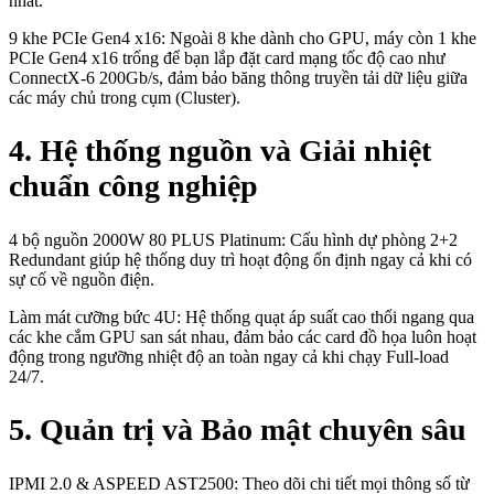
nhất.
9 khe PCIe Gen4 x16: Ngoài 8 khe dành cho GPU, máy còn 1 khe
PCIe Gen4 x16 trống để bạn lắp đặt card mạng tốc độ cao như
ConnectX-6 200Gb/s, đảm bảo băng thông truyền tải dữ liệu giữa
các máy chủ trong cụm (Cluster).
4. Hệ thống nguồn và Giải nhiệt
chuẩn công nghiệp
4 bộ nguồn 2000W 80 PLUS Platinum: Cấu hình dự phòng 2+2
Redundant giúp hệ thống duy trì hoạt động ổn định ngay cả khi có
sự cố về nguồn điện.
Làm mát cưỡng bức 4U: Hệ thống quạt áp suất cao thổi ngang qua
các khe cắm GPU san sát nhau, đảm bảo các card đồ họa luôn hoạt
động trong ngưỡng nhiệt độ an toàn ngay cả khi chạy Full-load
24/7.
5. Quản trị và Bảo mật chuyên sâu
IPMI 2.0 & ASPEED AST2500: Theo dõi chi tiết mọi thông số từ