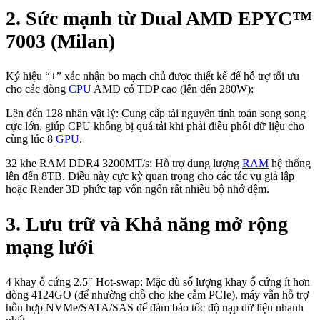
2. Sức mạnh từ Dual AMD EPYC™
7003 (Milan)
Ký hiệu “+” xác nhận bo mạch chủ được thiết kế để hỗ trợ tối ưu
cho các dòng
CPU
AMD có TDP cao (lên đến 280W):
Lên đến 128 nhân vật lý: Cung cấp tài nguyên tính toán song song
cực lớn, giúp CPU không bị quá tải khi phải điều phối dữ liệu cho
cùng lúc 8
GPU
.
32 khe RAM DDR4 3200MT/s: Hỗ trợ dung lượng
RAM
hệ thống
lên đến 8TB. Điều này cực kỳ quan trọng cho các tác vụ giả lập
hoặc Render 3D phức tạp vốn ngốn rất nhiều bộ nhớ đệm.
3. Lưu trữ và Khả năng mở rộng
mạng lưới
4 khay ổ cứng 2.5″ Hot-swap: Mặc dù số lượng khay ổ cứng ít hơn
dòng 4124GO (để nhường chỗ cho khe cắm PCIe), máy vẫn hỗ trợ
hỗn hợp NVMe/SATA/SAS để đảm bảo tốc độ nạp dữ liệu nhanh