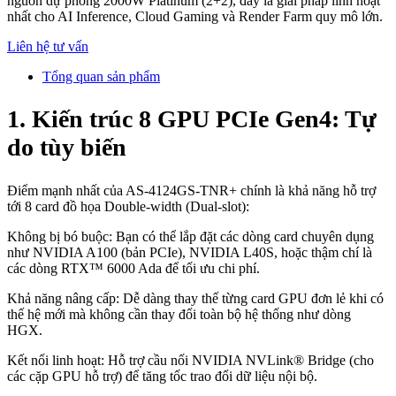
nguồn dự phòng 2000W Platinum (2+2), đây là giải pháp linh hoạt
nhất cho AI Inference, Cloud Gaming và Render Farm quy mô lớn.
Liên hệ tư vấn
Tổng quan sản phẩm
1. Kiến trúc 8 GPU PCIe Gen4: Tự
do tùy biến
Điểm mạnh nhất của AS-4124GS-TNR+ chính là khả năng hỗ trợ
tới 8 card đồ họa Double-width (Dual-slot):
Không bị bó buộc: Bạn có thể lắp đặt các dòng card chuyên dụng
như NVIDIA A100 (bản PCIe), NVIDIA L40S, hoặc thậm chí là
các dòng RTX™ 6000 Ada để tối ưu chi phí.
Khả năng nâng cấp: Dễ dàng thay thế từng card GPU đơn lẻ khi có
thế hệ mới mà không cần thay đổi toàn bộ hệ thống như dòng
HGX.
Kết nối linh hoạt: Hỗ trợ cầu nối NVIDIA NVLink® Bridge (cho
các cặp GPU hỗ trợ) để tăng tốc trao đổi dữ liệu nội bộ.