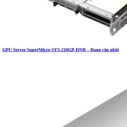
GPU Server SuperMicro SYS-210GP-DNR – Đang cập nhật