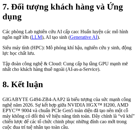
7. Đối tượng khách hàng và Ứng
dụng
Các phòng Lab nghiên cứu AI cấp cao: Huấn luyện các mô hình
ngôn ngữ lớn (
LLM
), AI tạo sinh (
Generative AI
).
Siêu máy tính (HPC): Mô phỏng khí hậu, nghiên cứu y sinh, động
lực học chất lưu.
Tập đoàn công nghệ & Cloud: Cung cấp hạ tầng GPU mạnh mẽ
nhất cho khách hàng thuê ngoài (AI-as-a-Service).
8. Kết luận
GIGABYTE G494-ZB4-AAP2 là biểu tượng của sức mạnh công
nghệ năm 2026. Sự kết hợp giữa NVIDIA HGX™ H200, AMD
EPYC™ 9004 và chuẩn PCIe Gen5 toàn diện đã tạo nên một cỗ
máy không có đối thủ về hiệu năng tính toán. Đây chính là “vũ khí”
chiến lược để các tổ chức chinh phục những đỉnh cao mới trong
cuộc đua trí tuệ nhân tạo toàn cầu.