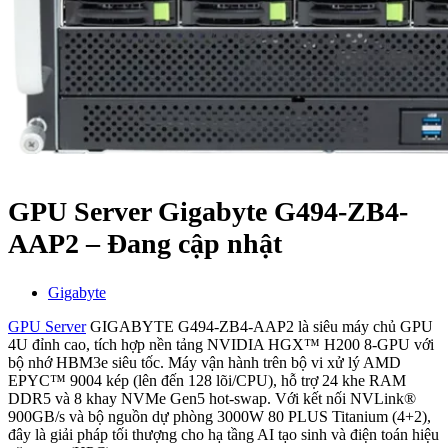
GPU Server Gigabyte G494-ZB4-
AAP2 – Đang cập nhật
Gigabyte
GPU Server
GIGABYTE G494-ZB4-AAP2 là siêu máy chủ GPU
4U đỉnh cao, tích hợp nền tảng NVIDIA HGX™ H200 8-GPU với
bộ nhớ HBM3e siêu tốc. Máy vận hành trên bộ vi xử lý AMD
EPYC™ 9004 kép (lên đến 128 lõi/CPU), hỗ trợ 24 khe RAM
DDR5 và 8 khay NVMe Gen5 hot-swap. Với kết nối NVLink®
900GB/s và bộ nguồn dự phòng 3000W 80 PLUS Titanium (4+2),
đây là giải pháp tối thượng cho hạ tầng AI tạo sinh và điện toán hiệu