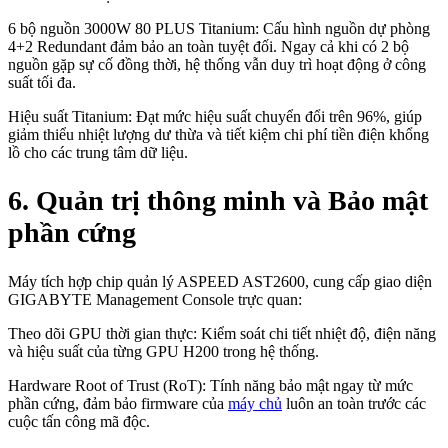
6 bộ nguồn 3000W 80 PLUS Titanium: Cấu hình nguồn dự phòng
4+2 Redundant đảm bảo an toàn tuyệt đối. Ngay cả khi có 2 bộ
nguồn gặp sự cố đồng thời, hệ thống vẫn duy trì hoạt động ở công
suất tối đa.
Hiệu suất Titanium: Đạt mức hiệu suất chuyển đổi trên 96%, giúp
giảm thiểu nhiệt lượng dư thừa và tiết kiệm chi phí tiền điện khổng
lồ cho các trung tâm dữ liệu.
6. Quản trị thông minh và Bảo mật
phần cứng
Máy tích hợp chip quản lý ASPEED AST2600, cung cấp giao diện
GIGABYTE Management Console trực quan:
Theo dõi GPU thời gian thực: Kiểm soát chi tiết nhiệt độ, điện năng
và hiệu suất của từng GPU H200 trong hệ thống.
Hardware Root of Trust (RoT): Tính năng bảo mật ngay từ mức
phần cứng, đảm bảo firmware của
máy chủ
luôn an toàn trước các
cuộc tấn công mã độc.