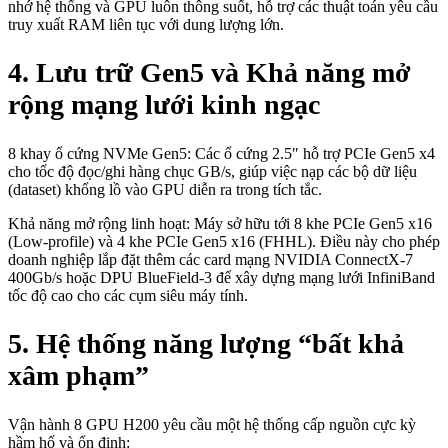
nhớ hệ thống và GPU luôn thông suốt, hỗ trợ các thuật toán yêu cầu
truy xuất RAM liên tục với dung lượng lớn.
4. Lưu trữ Gen5 và Khả năng mở
rộng mạng lưới kinh ngạc
8 khay ổ cứng NVMe Gen5: Các ổ cứng 2.5″ hỗ trợ PCIe Gen5 x4
cho tốc độ đọc/ghi hàng chục GB/s, giúp việc nạp các bộ dữ liệu
(dataset) khổng lồ vào GPU diễn ra trong tích tắc.
Khả năng mở rộng linh hoạt: Máy sở hữu tới 8 khe PCIe Gen5 x16
(Low-profile) và 4 khe PCIe Gen5 x16 (FHHL). Điều này cho phép
doanh nghiệp lắp đặt thêm các card mạng NVIDIA ConnectX-7
400Gb/s hoặc DPU BlueField-3 để xây dựng mạng lưới InfiniBand
tốc độ cao cho các cụm siêu máy tính.
5. Hệ thống năng lượng “bất khả
xâm phạm”
Vận hành 8 GPU H200 yêu cầu một hệ thống cấp nguồn cực kỳ
hầm hố và ổn định: