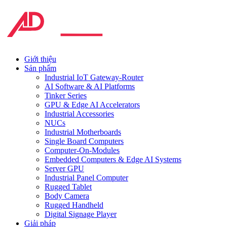
Giới thiệu
Sản phẩm
Industrial IoT Gateway-Router
AI Software & AI Platforms
Tinker Series
GPU & Edge AI Accelerators
Industrial Accessories
NUCs
Industrial Motherboards
Single Board Computers
Computer-On-Modules
Embedded Computers & Edge AI Systems
Server GPU
Industrial Panel Computer
Rugged Tablet
Body Camera
Rugged Handheld
Digital Signage Player
Giải pháp