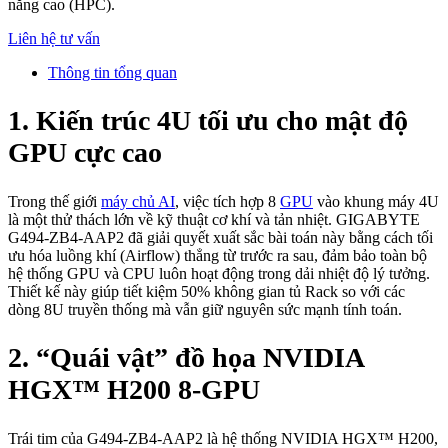
năng cao (HPC).
Liên hệ tư vấn
Thông tin tổng quan
1. Kiến trúc 4U tối ưu cho mật độ
GPU cực cao
Trong thế giới
máy chủ AI
, việc tích hợp 8
GPU
vào khung máy 4U
là một thử thách lớn về kỹ thuật cơ khí và tản nhiệt. GIGABYTE
G494-ZB4-AAP2 đã giải quyết xuất sắc bài toán này bằng cách tối
ưu hóa luồng khí (Airflow) thẳng từ trước ra sau, đảm bảo toàn bộ
hệ thống GPU và CPU luôn hoạt động trong dải nhiệt độ lý tưởng.
Thiết kế này giúp tiết kiệm 50% không gian tủ Rack so với các
dòng 8U truyền thống mà vẫn giữ nguyên sức mạnh tính toán.
2. “Quái vật” đồ họa NVIDIA
HGX™ H200 8-GPU
Trái tim của G494-ZB4-AAP2 là hệ thống NVIDIA HGX™ H200,