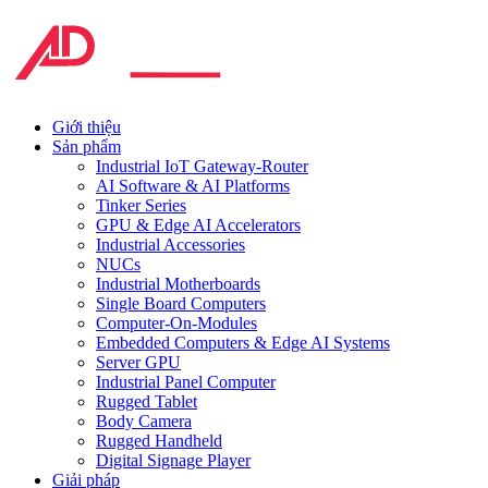
Giới thiệu
Sản phẩm
Industrial IoT Gateway-Router
AI Software & AI Platforms
Tinker Series
GPU & Edge AI Accelerators
Industrial Accessories
NUCs
Industrial Motherboards
Single Board Computers
Computer-On-Modules
Embedded Computers & Edge AI Systems
Server GPU
Industrial Panel Computer
Rugged Tablet
Body Camera
Rugged Handheld
Digital Signage Player
Giải pháp