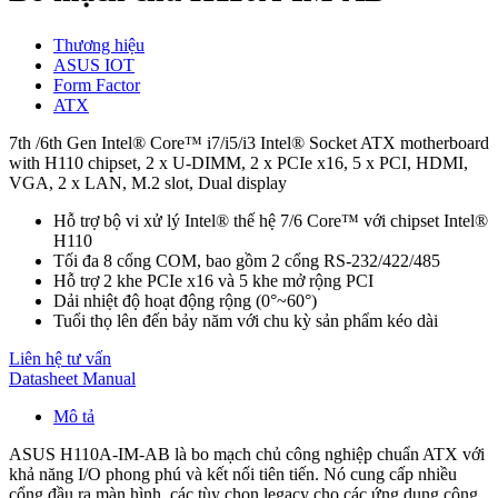
Thương hiệu
ASUS IOT
Form Factor
ATX
7th /6th Gen Intel® Core™ i7/i5/i3 Intel® Socket ATX motherboard
with H110 chipset, 2 x U-DIMM, 2 x PCIe x16, 5 x PCI, HDMI,
VGA, 2 x LAN, M.2 slot, Dual display
Hỗ trợ bộ vi xử lý Intel® thế hệ 7/6 Core™ với chipset Intel®
H110
Tối đa 8 cổng COM, bao gồm 2 cổng RS-232/422/485
Hỗ trợ 2 khe PCIe x16 và 5 khe mở rộng PCI
Dải nhiệt độ hoạt động rộng (0°~60°)
Tuổi thọ lên đến bảy năm với chu kỳ sản phẩm kéo dài
Liên hệ tư vấn
Datasheet
Manual
Mô tả
ASUS H110A-IM-AB là bo mạch chủ công nghiệp chuẩn ATX với
khả năng I/O phong phú và kết nối tiên tiến. Nó cung cấp nhiều
cổng đầu ra màn hình, các tùy chọn legacy cho các ứng dụng công