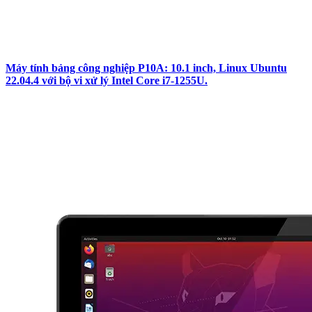
Máy tính bảng công nghiệp P10A: 10.1 inch, Linux Ubuntu
22.04.4 với bộ vi xử lý Intel Core i7-1255U.