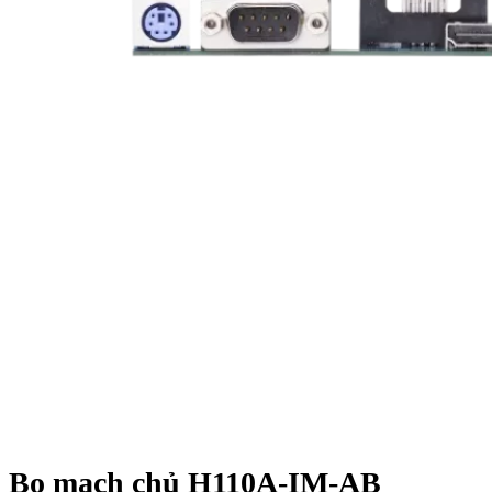
Bo mạch chủ H110A-IM-AB