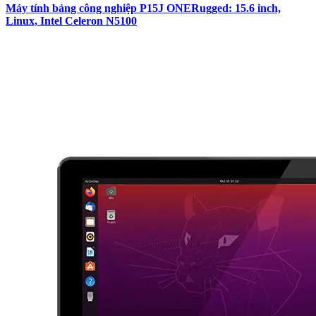
Máy tính bảng công nghiệp P15J ONERugged: 15.6 inch,
Linux, Intel Celeron N5100