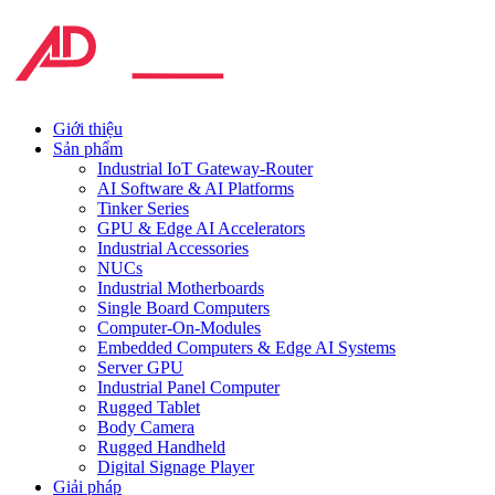
Giới thiệu
Sản phẩm
Industrial IoT Gateway-Router
AI Software & AI Platforms
Tinker Series
GPU & Edge AI Accelerators
Industrial Accessories
NUCs
Industrial Motherboards
Single Board Computers
Computer-On-Modules
Embedded Computers & Edge AI Systems
Server GPU
Industrial Panel Computer
Rugged Tablet
Body Camera
Rugged Handheld
Digital Signage Player
Giải pháp