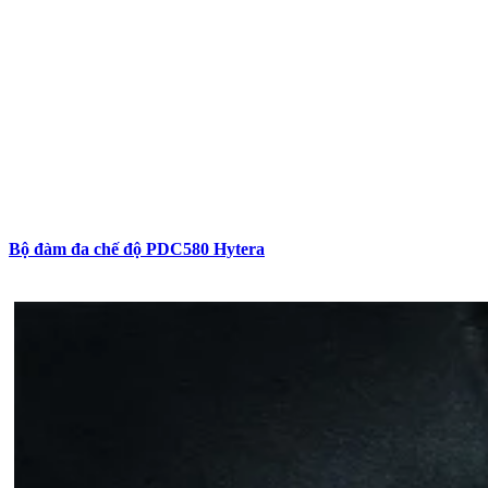
Bộ đàm đa chế độ PDC580 Hytera