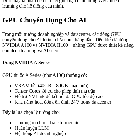
Dưới đây là phân tích chi tiết giúp bạn chọn đúng GPU deep
learning cho hệ thống của mình.
GPU Chuyên Dụng Cho AI
Trong môi trường doanh nghiệp và datacenter, các dòng GPU
chuyên dụng cho AI luôn là lựa chọn hàng đầu. Tiêu biểu là dòng
NVIDIA A100 và NVIDIA H100 – những GPU được thiết kế riêng
cho deep learning và AI server.
Dòng NVIDIA A Series
GPU thuộc A Series (như A100) thường có:
VRAM lớn (40GB – 80GB hoặc hơn)
Tensor Cores tối ưu cho phép tính ma trận
Hỗ trợ NVLink để kết nối đa GPU tốc độ cao
Khả năng hoạt động ổn định 24/7 trong datacenter
Đây là lựa chọn lý tưởng cho:
Training mô hình Transformer lớn
Huấn luyện LLM
Hệ thống AI doanh nghiệp