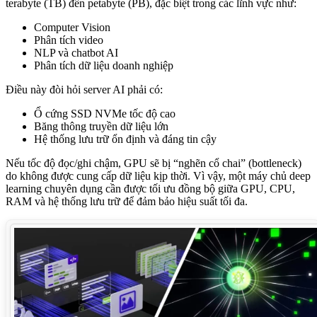
terabyte (TB) đến petabyte (PB), đặc biệt trong các lĩnh vực như:
Computer Vision
Phân tích video
NLP và chatbot AI
Phân tích dữ liệu doanh nghiệp
Điều này đòi hỏi server AI phải có:
Ổ cứng SSD NVMe tốc độ cao
Băng thông truyền dữ liệu lớn
Hệ thống lưu trữ ổn định và đáng tin cậy
Nếu tốc độ đọc/ghi chậm, GPU sẽ bị “nghẽn cổ chai” (bottleneck)
do không được cung cấp dữ liệu kịp thời. Vì vậy, một máy chủ deep
learning chuyên dụng cần được tối ưu đồng bộ giữa GPU, CPU,
RAM và hệ thống lưu trữ để đảm bảo hiệu suất tối đa.