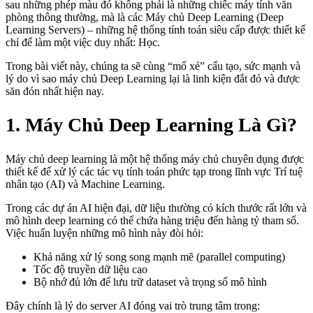
sau những phép màu đó không phải là những chiếc máy tính văn
phòng thông thường, mà là các Máy chủ Deep Learning (Deep
Learning Servers) – những hệ thống tính toán siêu cấp được thiết kế
chỉ để làm một việc duy nhất: Học.
Trong bài viết này, chúng ta sẽ cùng “mổ xẻ” cấu tạo, sức mạnh và
lý do vì sao máy chủ Deep Learning lại là linh kiện đắt đỏ và được
săn đón nhất hiện nay.
1. Máy Chủ Deep Learning Là Gì?
Máy chủ deep learning là một hệ thống máy chủ chuyên dụng được
thiết kế để xử lý các tác vụ tính toán phức tạp trong lĩnh vực Trí tuệ
nhân tạo (AI) và Machine Learning.
Trong các dự án AI hiện đại, dữ liệu thường có kích thước rất lớn và
mô hình deep learning có thể chứa hàng triệu đến hàng tỷ tham số.
Việc huấn luyện những mô hình này đòi hỏi:
Khả năng xử lý song song mạnh mẽ (parallel computing)
Tốc độ truyền dữ liệu cao
Bộ nhớ đủ lớn để lưu trữ dataset và trọng số mô hình
Đây chính là lý do server AI đóng vai trò trung tâm trong: