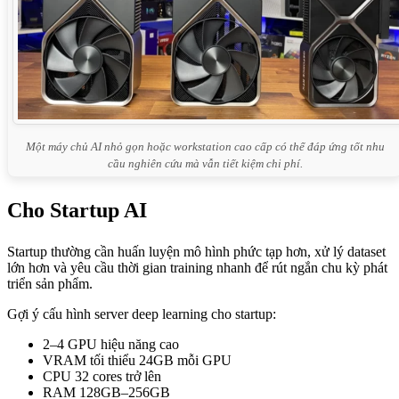
Một máy chủ AI nhỏ gọn hoặc workstation cao cấp có thể đáp ứng tốt nhu
cầu nghiên cứu mà vẫn tiết kiệm chi phí.
Cho Startup AI
Startup thường cần huấn luyện mô hình phức tạp hơn, xử lý dataset
lớn hơn và yêu cầu thời gian training nhanh để rút ngắn chu kỳ phát
triển sản phẩm.
Gợi ý cấu hình server deep learning cho startup:
2–4 GPU hiệu năng cao
VRAM tối thiểu 24GB mỗi GPU
CPU 32 cores trở lên
RAM 128GB–256GB