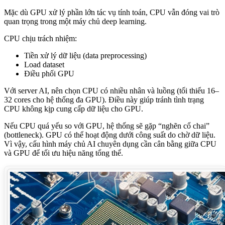
Mặc dù GPU xử lý phần lớn tác vụ tính toán, CPU vẫn đóng vai trò
quan trọng trong một máy chủ deep learning.
CPU chịu trách nhiệm:
Tiền xử lý dữ liệu (data preprocessing)
Load dataset
Điều phối GPU
Với server AI, nên chọn CPU có nhiều nhân và luồng (tối thiểu 16–
32 cores cho hệ thống đa GPU). Điều này giúp tránh tình trạng
CPU không kịp cung cấp dữ liệu cho GPU.
Nếu CPU quá yếu so với GPU, hệ thống sẽ gặp “nghẽn cổ chai”
(bottleneck). GPU có thể hoạt động dưới công suất do chờ dữ liệu.
Vì vậy, cấu hình máy chủ AI chuyên dụng cần cân bằng giữa CPU
và GPU để tối ưu hiệu năng tổng thể.