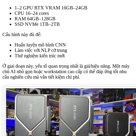
1–2 GPU RTX VRAM 16GB–24GB
CPU 16–24 cores
RAM 64GB–128GB
SSD NVMe 1TB–2TB
Cấu hình này đủ để:
Huấn luyện mô hình CNN
Làm việc với NLP cỡ trung
Thử nghiệm kiến trúc mới
Ở giai đoạn này, yếu tố quan trọng nhất là giá/hiệu năng. Một máy
chủ AI nhỏ gọn hoặc workstation cao cấp có thể đáp ứng tốt nhu
cầu nghiên cứu mà vẫn tiết kiệm chi phí.