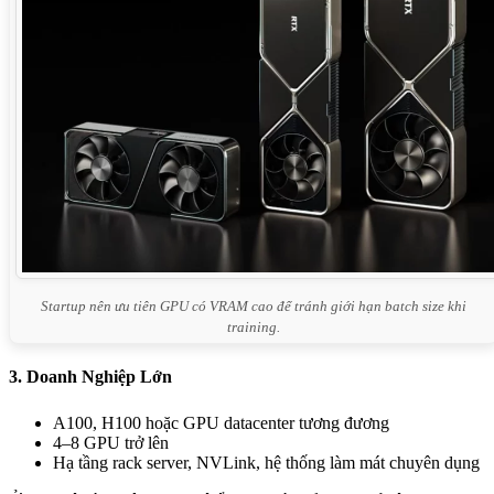
Startup nên ưu tiên GPU có VRAM cao để tránh giới hạn batch size khi
training.
3. Doanh Nghiệp Lớn
A100, H100 hoặc GPU datacenter tương đương
4–8 GPU trở lên
Hạ tầng rack server, NVLink, hệ thống làm mát chuyên dụng