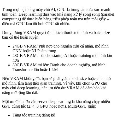
Trong mọi hệ thống máy chủ AI, GPU là trung tâm của sức mạnh
tính toán. Deep learning dựa vào khả năng xử lý song song (parallel
computing) để thực hiện hàng triệu phép toán ma trận mỗi giây –
điều mà GPU làm tốt hơn CPU rất nhiều.
Dung lượng VRAM quyết định kích thước mô hình và batch size
bạn có thể huấn luyện:
24GB VRAM: Phù hợp cho nghiên cứu cá nhân, mô hình
CNN hoặc NLP tầm trung
48GB VRAM: Tốt cho startup AI hoặc training mô hình lớn
hơn
80GB VRAM trở lên: Dành cho doanh nghiệp, mô hình
Transformer lớn hoặc LLM
Nếu VRAM không đủ, bạn sẽ phải giảm batch size hoặc chia nhỏ
mô hình, làm tăng thời gian training. Vì vậy, khi chọn GPU cho
máy chủ deep learning, nên ưu tiên dư VRAM để đảm bảo khả
năng mở rộng lâu dài.
Một ưu điểm lớn của server deep learning là khả năng chạy nhiều
GPU cùng lúc (2, 4, 8 GPU hoặc hơn). Multi-GPU giúp:
Tăng tốc training đáng kể