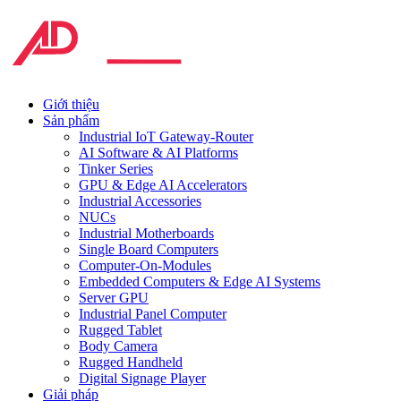
Giới thiệu
Sản phẩm
Industrial IoT Gateway-Router
AI Software & AI Platforms
Tinker Series
GPU & Edge AI Accelerators
Industrial Accessories
NUCs
Industrial Motherboards
Single Board Computers
Computer-On-Modules
Embedded Computers & Edge AI Systems
Server GPU
Industrial Panel Computer
Rugged Tablet
Body Camera
Rugged Handheld
Digital Signage Player
Giải pháp