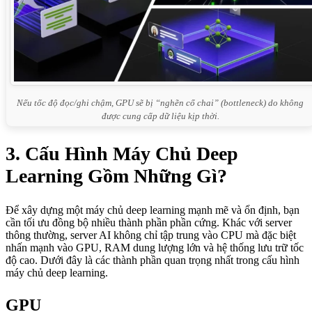
Nếu tốc độ đọc/ghi chậm, GPU sẽ bị “nghẽn cổ chai” (bottleneck) do không
được cung cấp dữ liệu kịp thời.
3. Cấu Hình Máy Chủ Deep
Learning Gồm Những Gì?
Để xây dựng một máy chủ deep learning mạnh mẽ và ổn định, bạn
cần tối ưu đồng bộ nhiều thành phần phần cứng. Khác với server
thông thường, server AI không chỉ tập trung vào CPU mà đặc biệt
nhấn mạnh vào GPU, RAM dung lượng lớn và hệ thống lưu trữ tốc
độ cao. Dưới đây là các thành phần quan trọng nhất trong cấu hình
máy chủ deep learning.
GPU