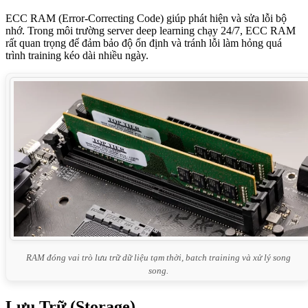
ECC RAM (Error-Correcting Code) giúp phát hiện và sửa lỗi bộ
nhớ. Trong môi trường server deep learning chạy 24/7, ECC RAM
rất quan trọng để đảm bảo độ ổn định và tránh lỗi làm hỏng quá
trình training kéo dài nhiều ngày.
RAM đóng vai trò lưu trữ dữ liệu tạm thời, batch training và xử lý song
song.
Lưu Trữ (Storage)