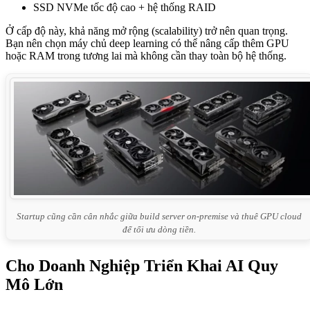
SSD NVMe tốc độ cao + hệ thống RAID
Ở cấp độ này, khả năng mở rộng (scalability) trở nên quan trọng.
Bạn nên chọn máy chủ deep learning có thể nâng cấp thêm GPU
hoặc RAM trong tương lai mà không cần thay toàn bộ hệ thống.
Startup cũng cần cân nhắc giữa build server on-premise và thuê GPU cloud
để tối ưu dòng tiền.
Cho Doanh Nghiệp Triển Khai AI Quy
Mô Lớn