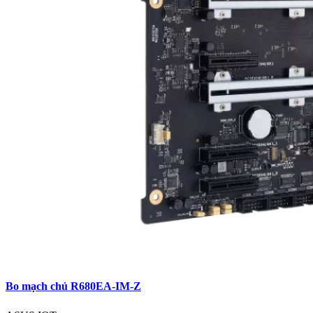
Bo mạch chủ R680EA-IM-Z