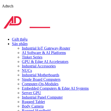
Adtech
Giới thiệu
Sản phẩm
Industrial IoT Gateway-Router
AI Software & AI Platforms
Tinker Series
GPU & Edge AI Accelerators
Industrial Accessories
NUCs
Industrial Motherboards
Single Board Computers
Computer-On-Modules
Embedded Computers & Edge AI Systems
Server GPU
Industrial Panel Computer
Rugged Tablet
Body Camera
Rugged Handheld