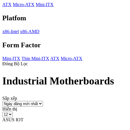
ATX
Micro-ATX
Mini-ITX
Platfom
x86-Intel
x86-AMD
Form Factor
Mini-ITX
Thin Mini-ITX
ATX
Micro-ATX
Đóng Bộ Lọc
Industrial Motherboards
Sắp xếp
Hiển thị
ASUS IOT