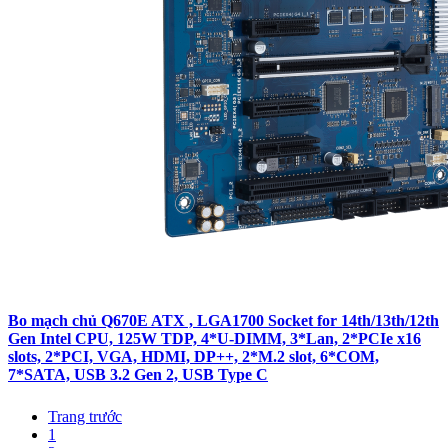
Bo mạch chủ Q670E ATX , LGA1700 Socket for 14th/13th/12th
Gen Intel CPU, 125W TDP, 4*U-DIMM, 3*Lan, 2*PCIe x16
slots, 2*PCI, VGA, HDMI, DP++, 2*M.2 slot, 6*COM,
7*SATA, USB 3.2 Gen 2, USB Type C
Trang trước
1