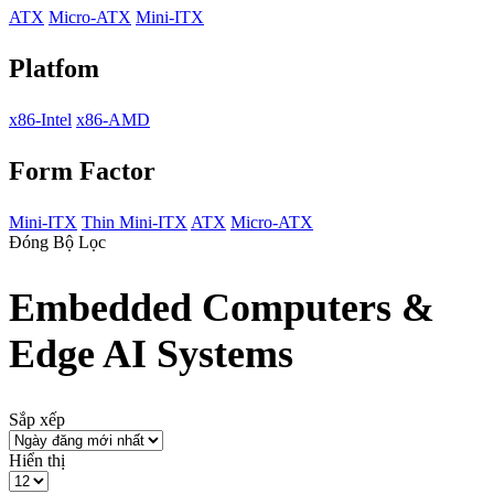
ATX
Micro-ATX
Mini-ITX
Platfom
x86-Intel
x86-AMD
Form Factor
Mini-ITX
Thin Mini-ITX
ATX
Micro-ATX
Đóng Bộ Lọc
Embedded Computers &
Edge AI Systems
Sắp xếp
Hiển thị