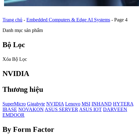
Trang chủ
-
Embedded Computers & Edge AI Systems
-
Page 4
Danh mục sản phẩm
Bộ Lọc
Xóa Bộ Lọc
NVIDIA
Thương hiệu
SuperMicro
Gigabyte
NVIDIA
Lenovo
MSI
INHAND
HYTERA
IBASE
NOVAKON
ASUS SERVER
ASUS IOT
DARVEEN
EMDOOR
By Form Factor