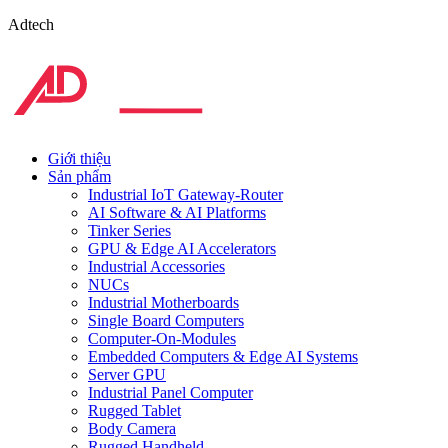
Adtech
Giới thiệu
Sản phẩm
Industrial IoT Gateway-Router
AI Software & AI Platforms
Tinker Series
GPU & Edge AI Accelerators
Industrial Accessories
NUCs
Industrial Motherboards
Single Board Computers
Computer-On-Modules
Embedded Computers & Edge AI Systems
Server GPU
Industrial Panel Computer
Rugged Tablet
Body Camera
Rugged Handheld