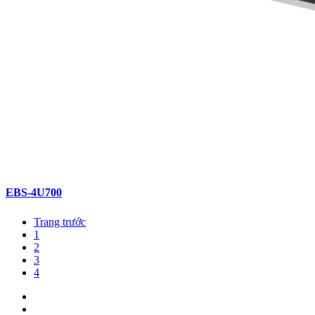
EBS-4U700
Trang trước
1
2
3
4