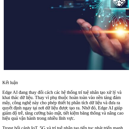
Kết luận
Edge AI đang thay đổi cách các hệ thống trí tuệ nhân tạo xử lý và
khai thác dữ liệu. Thay vì phụ thuộc hoàn toàn vào nền tảng đám
mây, công nghệ này cho phép thiết bị phân tích dữ liệu và đưa ra
quyết định ngay tại nơi dữ liệu được tạo ra. Nhờ đó, Edge AI giúp
giảm độ trễ, tăng cường bảo mật, tiết kiệm băng thông và nâng cao
hiệu quả vận hành trong nhiều lĩnh vực.
Trong bối cảnh IoT, 5G và trí tuệ nhân tạo tiếp tục phát triển mạnh