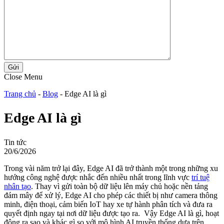
Gửi
Close Menu
Trang chủ
-
Blog
-
Edge AI là gì
Edge AI là gì
Tin tức
20/6/2026
Trong vài năm trở lại đây, Edge AI đã trở thành một trong những xu
hướng công nghệ được nhắc đến nhiều nhất trong lĩnh vực
trí tuệ
nhân tạo
. Thay vì gửi toàn bộ dữ liệu lên máy chủ hoặc nền tảng
đám mây để xử lý, Edge AI cho phép các thiết bị như camera thông
minh, điện thoại, cảm biến IoT hay xe tự hành phân tích và đưa ra
quyết định ngay tại nơi dữ liệu được tạo ra. Vậy Edge AI là gì, hoạt
động ra sao và khác gì so với mô hình AI truyền thống dựa trên