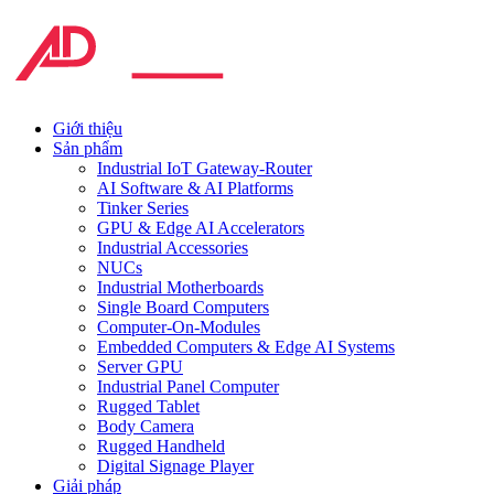
Giới thiệu
Sản phẩm
Industrial IoT Gateway-Router
AI Software & AI Platforms
Tinker Series
GPU & Edge AI Accelerators
Industrial Accessories
NUCs
Industrial Motherboards
Single Board Computers
Computer-On-Modules
Embedded Computers & Edge AI Systems
Server GPU
Industrial Panel Computer
Rugged Tablet
Body Camera
Rugged Handheld
Digital Signage Player
Giải pháp