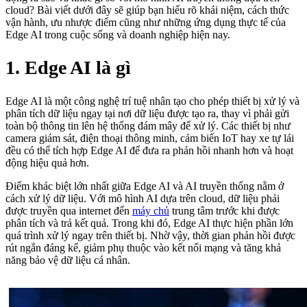
cloud? Bài viết dưới đây sẽ giúp bạn hiểu rõ khái niệm, cách thức
vận hành, ưu nhược điểm cũng như những ứng dụng thực tế của
Edge AI trong cuộc sống và doanh nghiệp hiện nay.
1. Edge AI là gì
Edge AI là một công nghệ trí tuệ nhân tạo cho phép thiết bị xử lý và
phân tích dữ liệu ngay tại nơi dữ liệu được tạo ra, thay vì phải gửi
toàn bộ thông tin lên hệ thống đám mây để xử lý. Các thiết bị như
camera giám sát, điện thoại thông minh, cảm biến IoT hay xe tự lái
đều có thể tích hợp Edge AI để đưa ra phản hồi nhanh hơn và hoạt
động hiệu quả hơn.
Điểm khác biệt lớn nhất giữa Edge AI và AI truyền thống nằm ở
cách xử lý dữ liệu. Với mô hình AI dựa trên cloud, dữ liệu phải
được truyền qua internet đến
máy chủ
trung tâm trước khi được
phân tích và trả kết quả. Trong khi đó, Edge AI thực hiện phần lớn
quá trình xử lý ngay trên thiết bị. Nhờ vậy, thời gian phản hồi được
rút ngắn đáng kể, giảm phụ thuộc vào kết nối mạng và tăng khả
năng bảo vệ dữ liệu cá nhân.