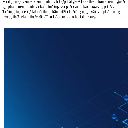
Ví dụ, một camera an ninh tích hợp Edge AI có thể nhận diện người
lạ, phát hiện hành vi bất thường và gửi cảnh báo ngay lập tức.
Tương tự, xe tự lái có thể nhận biết chướng ngại vật và phản ứng
trong thời gian thực để đảm bảo an toàn khi di chuyển.