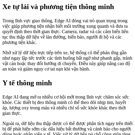
Xe tự lái và phương tiện thông minh
Trong lĩnh vực giao thông, Edge AI đóng vai trò quan trọng trong
việc giúp phương tiện nhận biết môi trường xung quanh và đưa ra
quyết định theo thời gian thực. Camera, radar và các cảm biến liên
tục thu thập dữ liệu về làn đường, biển báo, người đi bộ và các
phương tiện khác.
Nhờ xử lý dữ liệu trực tiếp trên xe, hệ thống có thể phản ứng gần
như ngay lập tức trước các tình huống bất ngờ như phanh gấp, tránh
vật cản hoặc thay đổi hướng di chuyển. Điều này giúp nâng cao độ
an toàn và giảm nguy cơ tai nạn khi vận hành.
Y tế thông minh
Edge AI đang mở ra nhiều cơ hội mới trong lĩnh vực chăm sóc sức
khỏe. Các thiết bị đeo thông minh có thể theo dõi nhịp tim, huyết
áp, lượng oxy trong máu và nhiều chỉ số sức khỏe khác theo thời
gian thực.
Ngoài ra, dữ liệu thu thập được có thể được phân tích ngay trên thiết
bị để phát hiện sớm các dấu hiệu bất thường và cảnh báo cho người
dùng hoặc nhân viên y tế. Việc xử lý dữ liệu tại chỗ cũng giúp tăng