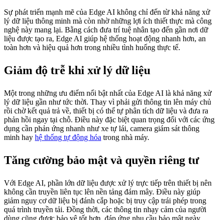
Sự phát triển mạnh mẽ của Edge AI không chỉ đến từ khả năng xử
lý dữ liệu thông minh mà còn nhờ những lợi ích thiết thực mà công
nghệ này mang lại. Bằng cách đưa trí tuệ nhân tạo đến gần nơi dữ
liệu được tạo ra, Edge AI giúp hệ thống hoạt động nhanh hơn, an
toàn hơn và hiệu quả hơn trong nhiều tình huống thực tế.
Giảm độ trễ khi xử lý dữ liệu
Một trong những ưu điểm nổi bật nhất của Edge AI là khả năng xử
lý dữ liệu gần như tức thời. Thay vì phải gửi thông tin lên máy chủ
rồi chờ kết quả trả về, thiết bị có thể tự phân tích dữ liệu và đưa ra
phản hồi ngay tại chỗ. Điều này đặc biệt quan trọng đối với các ứng
dụng cần phản ứng nhanh như xe tự lái, camera giám sát thông
minh hay
hệ thống tự động hóa
trong nhà máy.
Tăng cường bảo mật và quyền riêng tư
Với Edge AI, phần lớn dữ liệu được xử lý trực tiếp trên thiết bị nên
không cần truyền liên tục lên nền tảng đám mây. Điều này giúp
giảm nguy cơ dữ liệu bị đánh cắp hoặc bị truy cập trái phép trong
quá trình truyền tải. Đồng thời, các thông tin nhạy cảm của người
dùng cũng được bảo vệ tốt hơn, đáp ứng nhu cầu bảo mật ngày